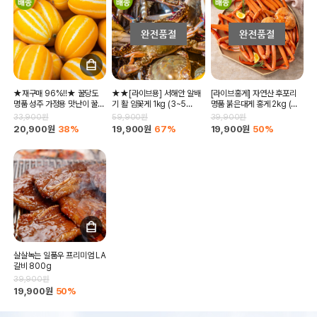
★재구매 96%!!★ 꿀당도
★★[라이브용] 서해안 알배
[라이브홍게] 자연산 후포리
명품 성주 가정용 맛난이 꿀참
기 활 암꽃게 1kg (3~5
명품 붉은대게 홍게 2kg (실
외 랜덤과 로얄과 5kg 10kg
미)★★
중량)(자숙전4kg)
33,900원
59,900원
39,900원
20,900원
38%
19,900원
67%
19,900원
50%
살살녹는 일품우 프리미엄 LA
갈비 800g
39,900원
19,900원
50%