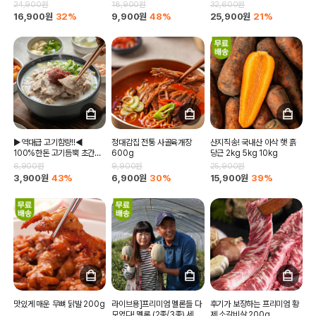
육회 소스증정
24,900원
18,900원
32,600원
16,900원
32%
9,900원
48%
25,900원
21%
▶역대급 고기함량!!◀
정대감집 전통 사골육개장
산지직송! 국내산 아삭 햇 흙
100%한돈 고기듬뿍 초간편
600g
당근 2kg 5kg 10kg
돼지국밥 조리후 550g (돼
6,900원
9,900원
25,900원
지국밥,얼큰돼지국밥,얼큰내
3,900원
43%
6,900원
30%
15,900원
39%
장탕)
맛있게 매운 무뼈 닭발 200g
라이브용]프리미엄 멜론들 다
후기가 보장하는 프리미엄 황
모였다! 멜론 (2종/3종) 세트
제 소갈비살 200g