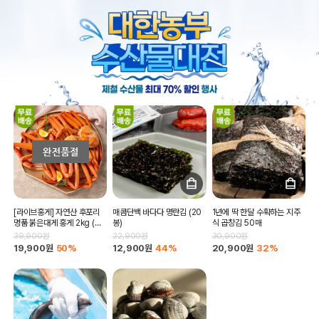
[라이브홍게] 자연산 후포리
매콤단백 바다다 명란김 (20
1년에 딱 한달 수확하는 지주
명품 붉은대게 홍게 2kg (실
봉)
식 곱창김 50매
중량)(자숙전4kg)
39,900원
22,900원
30,900원
19,900원
50%
12,900원
44%
20,900원
32%