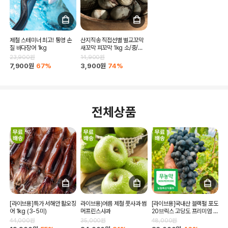
제철 스테미너 최고! 통영 손
산지직송 직접선별 벌교꼬막
질 바다장어 1kg
새꼬막 피꼬막 1kg 소/중/상/
대/특대/혼합
23,900원
14,900원
7,900원
67%
3,900원
74%
전체상품
[라이브용]특가 서해안 활오징
라이브용)여름 제철 풋사과 썸
[라이브용]국내산 블랙펄 포도
어 1kg (3-5미)
머프린스사과
20브릭스 고당도 프리미엄 포
도
44,000원
35,000원
48,000원