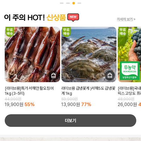
[라이브용]특가 서해안 활오징어
라이브용 급냉꽃게 )서해5도 급냉꽃
[라이브용]국내
1kg (3-5미)
게 1kg
릭스 고당도 프
44,000원
59,900원
48,000원
19,900원
55%
13,900원
77%
26,000원
더보기