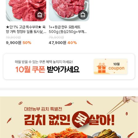
★단 1% 고급 특수부위★ 육
1++등급 한우 모듬세트
향 가득 청정우 일품 토시살,
500g (등심250g+부채
안창살 1+1 (교차선택 가능)
100g+살치or삼각150g 랜
19,900원
79,900원
[무료배송]
덤발송)
9,900원
50%
47,900원
40%