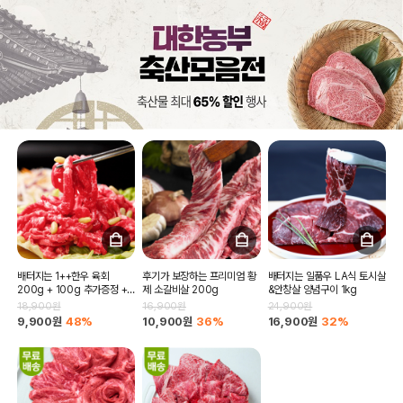
배터지는 1++한우 육회
후기가 보장하는 프리미엄 황
배터지는 일품우 LA식 토시살
200g + 100g 추가증정 +
제 소갈비살 200g
&안창살 양념구이 1kg
육회 소스증정
18,900원
16,900원
24,900원
9,900원
48%
10,900원
36%
16,900원
32%