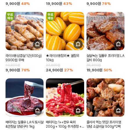
9,900원
48%
19,900원
43%
9,900원
76%
라이브용삼겹살 1근(600g)
★라이브용참외★ 꿀참외
살살녹는 일품우 프리미엄 LA
9900원 무배
10kg
갈비 800g
40,900원
33,900원
39,900원
9,900원
76%
24,900원
27%
19,900원
50%
배터지는 일품우 LA식 토시살
배터지는 1++한우 육회
줄서서 먹는 맛집! 프리미엄
&안창살 양념구이 1kg
200g + 100g 추가증정 +
양념 소갈비살 500g*2팩