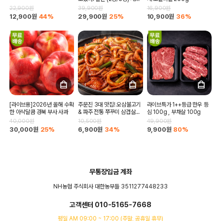
3kg , 4kg , 5kg
22,900원
39,900원
16,900원
12,900원
44%
29,900원
25%
10,900원
36%
[라이브용]2026년 올해 수확
주문진 3대 맛집! 오삼불고기
라이브특가 1++등급 한우 등
한 아삭달콤 경북 부사 사과
& 파주 전통 쭈꾸미 삼겹살
심 100g , 부채살 100g
500g
40,000원
10,500원
49,900원
30,000원
25%
6,900원
34%
9,900원
80%
무통장입금 계좌
NH농협 주식회사 대한농부들 3511277448233
고객센터 010-5165-7668
평일 AM 09:00 ~ 17:00 (주말, 공휴일 휴무)