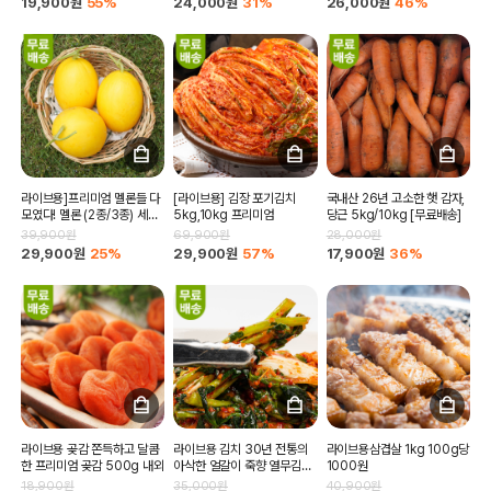
19,900원
55%
24,000원
31%
26,000원
46%
라이브용]프리미엄 멜론들 다
[라이브용] 김장 포기김치
국내산 26년 고소한 햇 감자,
모였다! 멜론 (2종/3종) 세트
5kg,10kg 프리미엄
당근 5kg/10kg [무료배송]
3kg , 4kg , 5kg
39,900원
69,900원
28,000원
29,900원
25%
29,900원
57%
17,900원
36%
라이브용 곶감 쫀득하고 달콤
라이브용 김치 30년 전통의
라이브용삼겹살 1kg 100g당
한 프리미엄 곶감 500g 내외
아삭한 얼갈이 죽향 열무김치
1000원
3kg
18,900원
35,000원
40,900원